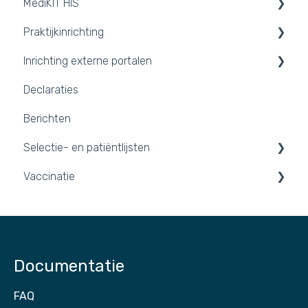
MediKIT HIS
Opgeloste incidenten
Praktijkinrichting
Aankondigingen
Agendavoering
Inrichting externe portalen
Nieuwsbrieven
Dossiervoering
Praktijkomgeving inrichten
Declaraties
Werklijst
Inloggen en tegel kiezen
Portalen
Berichten
2FA inschakelen
Integraties
Selectie- en patiëntlijsten
Vaccinatie
Patiëntlijsten
Vaccinaties 2026
Documentatie
FAQ