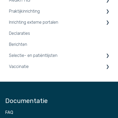
MediKIT HIS
Opgeloste incidenten
Praktijkinrichting
Aankondigingen
Agendavoering
Inrichting externe portalen
Nieuwsbrieven
Dossiervoering
Praktijkomgeving inrichten
Declaraties
Werklijst
Inloggen en tegel kiezen
Portalen
Berichten
2FA inschakelen
Integraties
Selectie- en patiëntlijsten
Vaccinatie
Patiëntlijsten
Vaccinaties 2026
Documentatie
FAQ