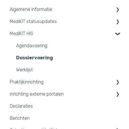
Algemene informatie
MediKIT statusupdates
Contact
MediKIT HIS
Systeemgebruik
Opgeloste incidenten
FAQ
Aankondigingen
Agendavoering
Trust Center
Nieuwsbrieven
Dossiervoering
API-koppelingen
Werklijst
Praktijkinrichting
Releases
Inrichting externe portalen
Praktijkomgeving inrichten
Declaraties
Inloggen en tegel kiezen
Portalen
Berichten
2FA inschakelen
Integraties