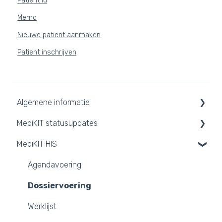
Patiënt Id
Memo
Nieuwe patiënt aanmaken
Patiënt inschrijven
Algemene informatie
MediKIT statusupdates
Contact
MediKIT HIS
Systeemgebruik
Opgeloste incidenten
FAQ
Aankondigingen
Agendavoering
Trust Center
Nieuwsbrieven
Dossiervoering
API-koppelingen
Werklijst