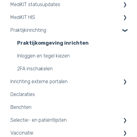
MediKIT statusupdates
Contact
MediKIT HIS
Systeemgebruik
Opgeloste incidenten
Praktijkinrichting
FAQ
Aankondigingen
Agendavoering
Trust Center
Nieuwsbrieven
Dossiervoering
Praktijkomgeving inrichten
API-koppelingen
Werklijst
Inloggen en tegel kiezen
Releases
2FA inschakelen
Inrichting externe portalen
Declaraties
Portalen
Berichten
Integraties
Selectie- en patiëntlijsten
Vaccinatie
Patiëntlijsten